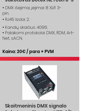
• DMX išėjimai, įėjimai: 8 XLR 3-
pin;
• RJ45 lizdai: 2;
• Kanalų skaičius: 4096;
• Palaikomi protokolai: DMX, RDM, Art-
Net, sACN;
Kaina: 20€ / para + PVM
Skaitmeninis DMX signalo