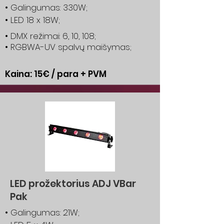
• Galingumas: 330W;
• LED 18 x 18W;
• DMX režimai: 6, 10, 108;
• RGBWA-UV spalvų maišymas;
Kaina: 15€ / para + PVM
LED prožektorius ADJ VBar
Pak
• Galingumas: 21W;