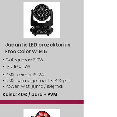
Judantis LED prožektorius
Free Color W1915
• Galingumas: 310W;
• LED 19 x 15W;
• DMX režimai: 16, 24;
• DMX išėjimai, įėjimai: 1 XLR 3-pin;
• PowerTwist įėjimai/ išėjimai;
Kaina: 40€ / para + PVM