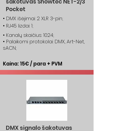
šakotuvas Showtec NET-2/3
Pocket
• DMX išėjimai: 2 XLR 3-pin;
• RJ45 lizdai: 1;
• Kanalų skaičius: 1024;
• Palaikomi protokolai: DMX, Art-Net,
sACN;
Kaina: 15€ / para + PVM
DMX signalo šakotuvas