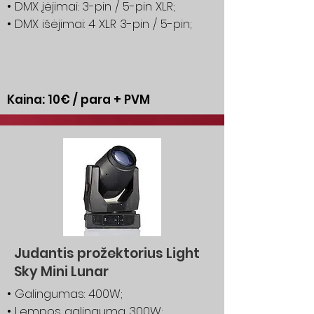
• DMX įėjimai: 3-pin / 5-pin XLR;
• DMX išėjimai: 4 XLR 3-pin / 5-pin;
Kaina: 10€ / para + PVM
Judantis prožektorius Light
Sky Mini Lunar
• Galingumas: 400W;
• Lempos galinguma 300W;