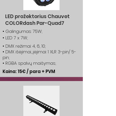
LED prožektorius Chauvet
COLORdash Par-Quad7
• Galingumas: 75W;
• LED 7 x 7W;
• DMX režimai: 4, 6, 10;
• DMX išėjimai, įėjimai: 1 XLR 3-pin/ 5-
pin;
• RGBA spalvų maišymas;
Kaina: 15€ / para + PVM