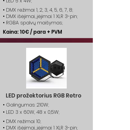
• LED 5 x 4W;
• DMX režimai: 1, 2, 3, 4, 5, 6, 7, 8;
• DMX išėjimai, įėjimai: 1 XLR 3-pin;
• RGBA spalvų maišymas;
Kaina: 10€ / para + PVM
LED prožektorius RGB Retro
• Galingumas: 210W;
• LED 3 x 60W, 48 x 0,5W;
• DMX režimai: 10;
• DMX išėjimai, įėjimai: 1 XLR 3-pin;