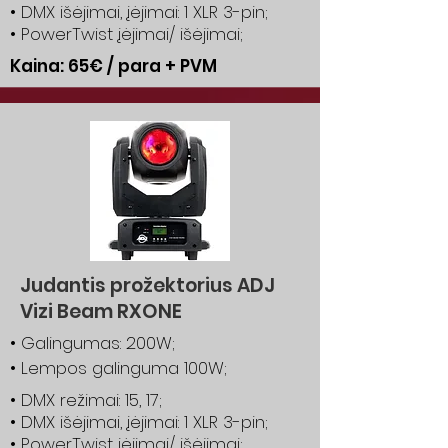
• DMX išėjimai, įėjimai: 1 XLR 3-pin;
• PowerTwist įėjimai/ išėjimai;
Kaina: 65€ / para + PVM
Judantis prožektorius ADJ
Vizi Beam RXONE
• Galingumas: 200W;
• Lempos galinguma 100W;
• DMX režimai: 15, 17;
• DMX išėjimai, įėjimai: 1 XLR 3-pin;
• PowerTwist įėjimai/ išėjimai;