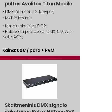
pultas Avolites Titan Mobile
• DMX išėjimai: 4 XLR 5-pin;
• Midi iėjimas: 1;
• Kanalų skaičius: 8192;
• Palaikomi protokolai: DMX-512; Art-
Net, sACN;
Kaina: 60€ / para + PVM
Skaitmeninis DMX signalo
šakotuvas Botex NETcon 8-3