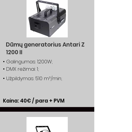
Dūmų generatorius Antari Z
1200 II
• Galingumas: 1200W;
• DMX režimai: 1;
• Užpildymas: 510 m³/min;
Kaina: 40€ / para + PVM