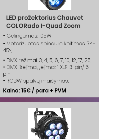
LED prožektorius Chauvet
COLORado 1-Quad Zoom
• Galingumas: 105W;
• Motorizuotas spindulio keitimas: 7° -
45°;
• DMX režimai: 3, 4, 5, 6, 7, 10, 12, 17, 25;
• DMX išėjimai, įėjimai: 1 XLR 3-pin/ 5-
pin;
• RGBW spalvų maišymas;
Kaina: 15€ / para + PVM