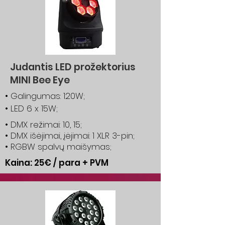
Judantis LED prožektorius
MINI Bee Eye
• Galingumas: 120W;
• LED 6 x 15W;
• DMX režimai: 10, 15;
• DMX išėjimai, įėjimai: 1 XLR 3-pin;
• RGBW spalvų maišymas;
Kaina: 25€ / para + PVM