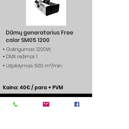
Dūmų generatorius Free
color SM05 1200
• Galingumas: 1200W;
• DMX režimai: 1;
• Užpildymas: 500 m³/min;
Kaina: 40€ / para + PVM