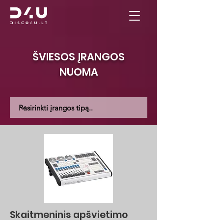
ŠVIESOS ĮRANGOS
NUOMA
Skaitmeninis apšvietimo