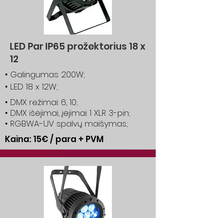
LED Par IP65 prožektorius 18 x
12
• Galingumas: 200W;
• LED 18 x 12W;
• DMX režimai: 6, 10;
• DMX išėjimai, įėjimai: 1 XLR 3-pin;
• RGBWA-UV spalvų maišymas;
Kaina: 15€ / para + PVM